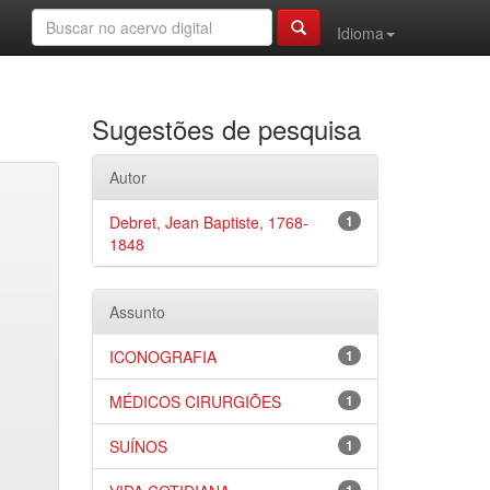
Idioma
Sugestões de pesquisa
Autor
Debret, Jean Baptiste, 1768-
1
1848
Assunto
ICONOGRAFIA
1
MÉDICOS CIRURGIÕES
1
SUÍNOS
1