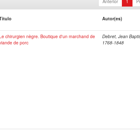
Anterior
1
P
Título
Autor(es)
Le chirurgien nègre. Boutique d'un marchand de
Debret, Jean Bapti
viande de porc
1768-1848