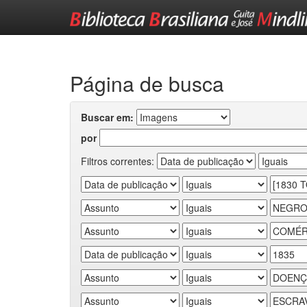
Skip
navigation
Página de busca
Buscar em:
por
Filtros correntes: