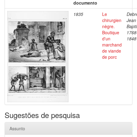
documento
1835
Le
Debre
chirurgien
Jean
nègre.
Bapti
Boutique
1768
d'un
1848
marchand
de viande
de porc
Sugestões de pesquisa
Assunto