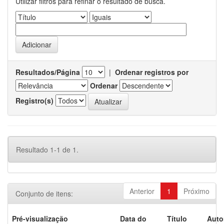
Utilizar filtros para refinar o resultado de busca.
Resultados/Página
|
Ordenar registros por
Ordenar
Registro(s)
Resultado 1-1 de 1.
Anterior
1
Próximo
Conjunto de itens:
Pré-visualização
Data do
Título
Auto