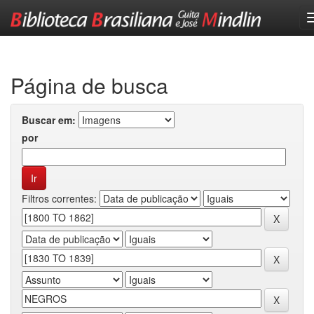
Skip
navigation
Página de busca
Buscar em:
por
Filtros correntes: