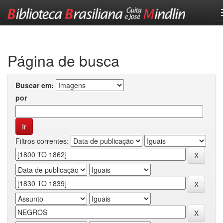
Skip
navigation
Página de busca
Buscar em:
por
Filtros correntes: