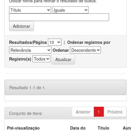
Utilizar filtros para refinar o resultado de busca.
Resultados/Página
|
Ordenar registros por
Ordenar
Registro(s)
Resultado 1-1 de 1.
Anterior
1
Próximo
Conjunto de itens:
Pré-visualização
Data do
Título
Aut