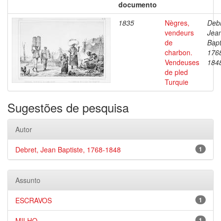
documento
1835
Nègres,
Debr
vendeurs
Jea
de
Bapt
charbon.
176
Vendeuses
184
de pled
Turquie
Sugestões de pesquisa
Autor
Debret, Jean Baptiste, 1768-1848
1
Assunto
ESCRAVOS
1
MILHO
1