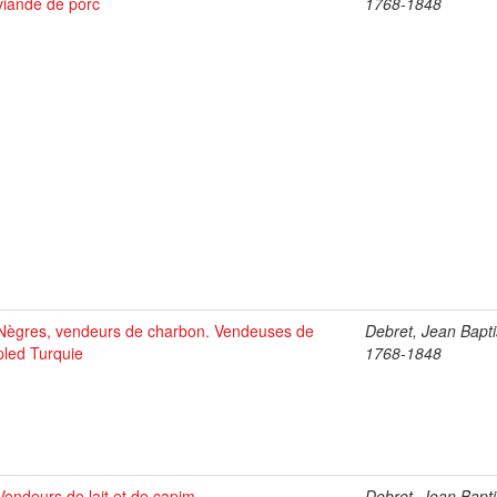
viande de porc
1768-1848
Nègres, vendeurs de charbon. Vendeuses de
Debret, Jean Bapti
pled Turquie
1768-1848
Vendeurs de lait et de capim
Debret, Jean Bapti