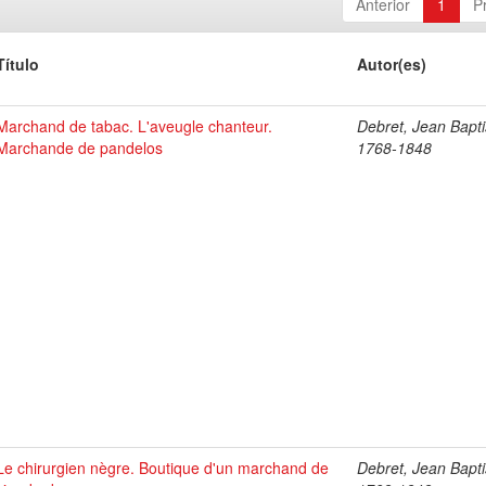
Anterior
1
P
Título
Autor(es)
Marchand de tabac. L'aveugle chanteur.
Debret, Jean Bapti
Marchande de pandelos
1768-1848
Le chirurgien nègre. Boutique d'un marchand de
Debret, Jean Bapti