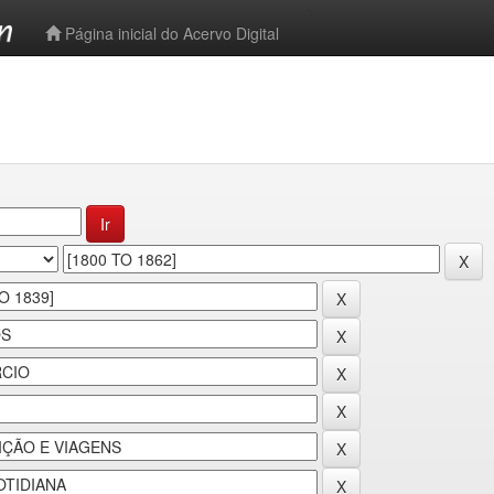
-->
Página inicial do Acervo Digital