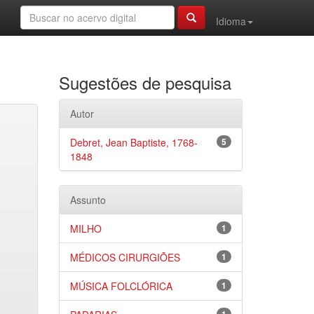
Idioma
Sugestões de pesquisa
Autor
Debret, Jean Baptiste, 1768-
5
1848
Assunto
MILHO
1
MÉDICOS CIRURGIÕES
1
MÚSICA FOLCLÓRICA
1