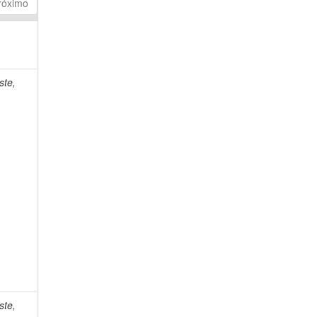
róximo
ste,
ste,