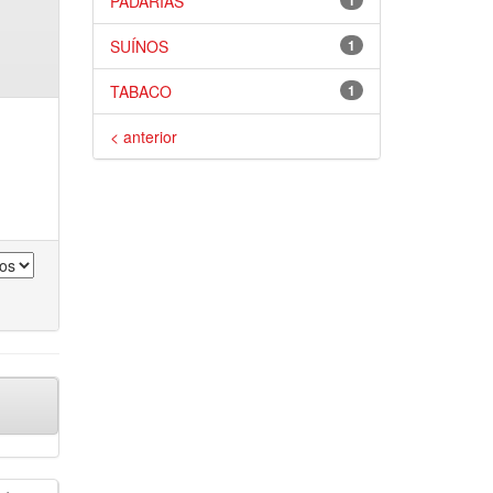
PADARIAS
1
SUÍNOS
1
TABACO
1
< anterior