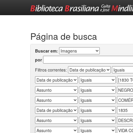
Skip
navigation
Página de busca
Buscar em:
por
Filtros correntes: