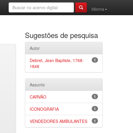
Idioma
Sugestões de pesquisa
Autor
Debret, Jean Baptiste, 1768-
1
1848
Assunto
CARVÃO
1
ICONOGRAFIA
1
VENDEDORES AMBULANTES
1