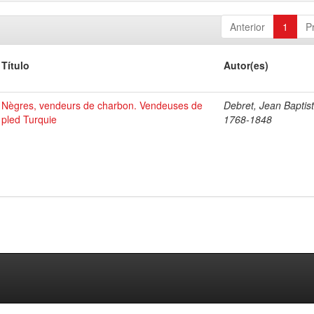
Anterior
1
P
Título
Autor(es)
Nègres, vendeurs de charbon. Vendeuses de
Debret, Jean Baptist
pled Turquie
1768-1848