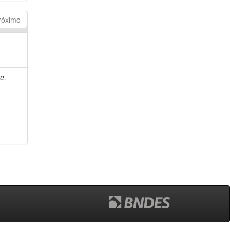
róximo
e,