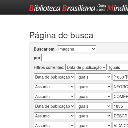
Skip
navigation
Página de busca
Buscar em:
por
Filtros correntes: