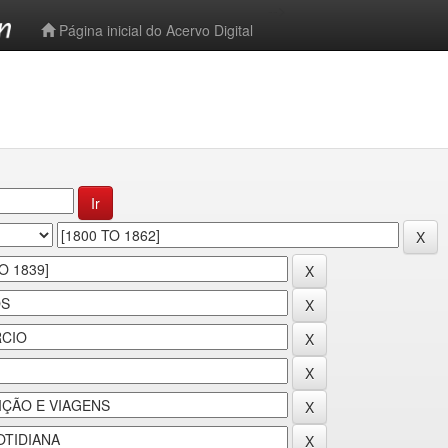
-->
Página inicial do Acervo Digital