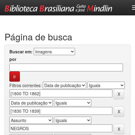
Skip
navigation
Página de busca
Buscar em:
por
Filtros correntes: