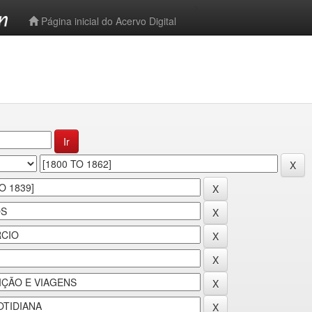
-->
Página inicial do Acervo Digital