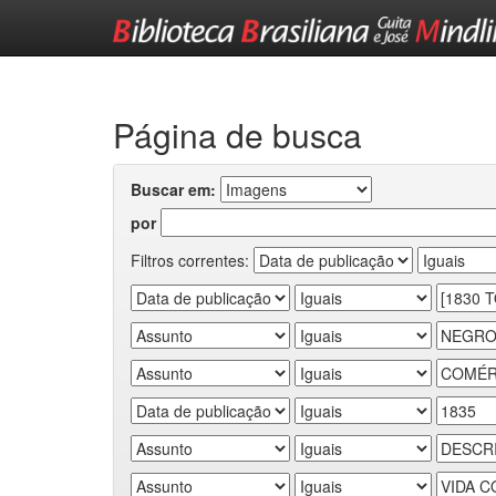
Skip
navigation
Página de busca
Buscar em:
por
Filtros correntes: