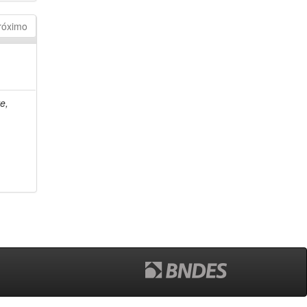
róximo
e,