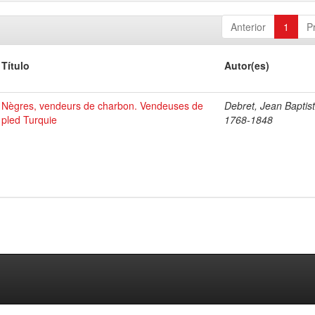
Anterior
1
P
Título
Autor(es)
Nègres, vendeurs de charbon. Vendeuses de
Debret, Jean Baptist
pled Turquie
1768-1848