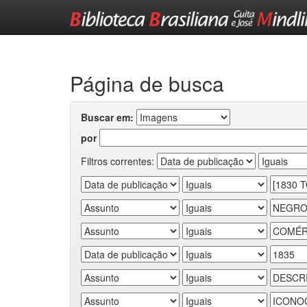
Skip
navigation
Página de busca
Buscar em:
por
Filtros correntes: