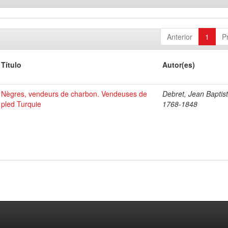
Anterior
1
P
Título
Autor(es)
Nègres, vendeurs de charbon. Vendeuses de
Debret, Jean Baptist
pled Turquie
1768-1848