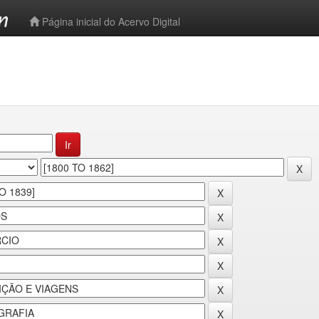
-->
Página inicial do Acervo Digital