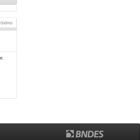
róximo
e,