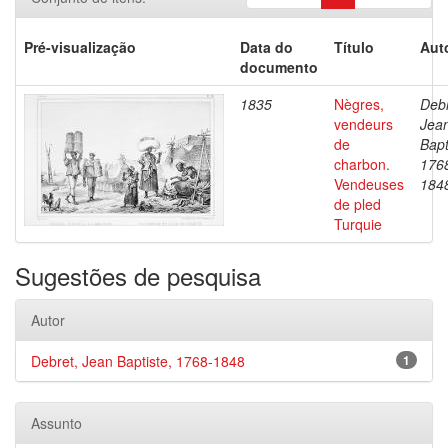
Pré-visualização
Data do
Título
Aut
documento
1835
Nègres,
Debr
vendeurs
Jea
de
Bapt
charbon.
176
Vendeuses
184
de pled
Turquie
Sugestões de pesquisa
Autor
Debret, Jean Baptiste, 1768-1848
1
Assunto