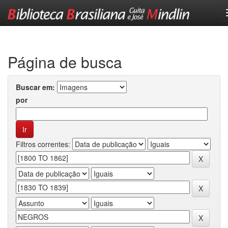
Skip
navigation
Página de busca
Buscar em:
por
Filtros correntes: