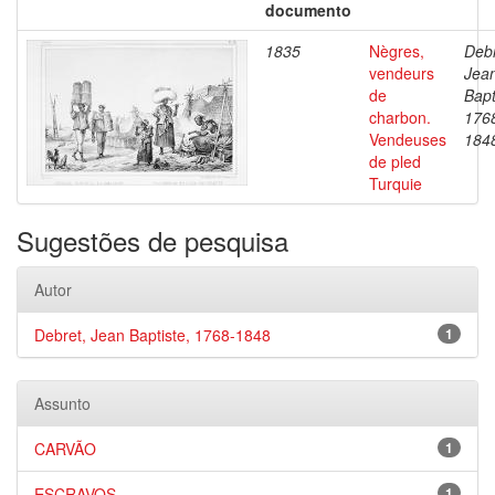
documento
1835
Nègres,
Debr
vendeurs
Jea
de
Bapt
charbon.
176
Vendeuses
184
de pled
Turquie
Sugestões de pesquisa
Autor
Debret, Jean Baptiste, 1768-1848
1
Assunto
CARVÃO
1
ESCRAVOS
1