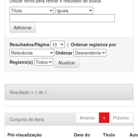
Utilizar filtros para refinar o resultado de busca.
Resultados/Página
|
Ordenar registros por
Ordenar
Registro(s)
Resultado 1-1 de 1.
Anterior
1
Próximo
Conjunto de itens:
Pré-visualização
Data do
Título
Aut