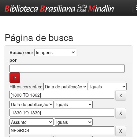
Skip
navigation
Página de busca
Buscar em:
por
Filtros correntes: