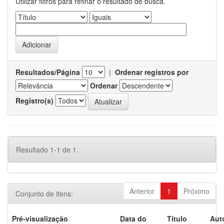
Utilizar filtros para refinar o resultado de busca.
Resultados/Página
|
Ordenar registros por
Ordenar
Registro(s)
Resultado 1-1 de 1.
Anterior
1
Próximo
Conjunto de itens:
Pré-visualização
Data do
Título
Aut