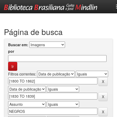
Skip
navigation
Página de busca
Buscar em:
por
Filtros correntes: