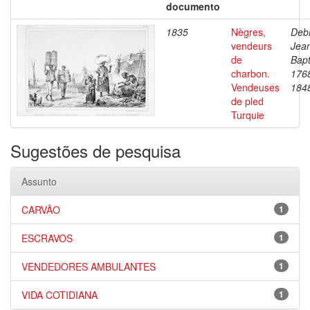
documento
1835
Nègres,
Debr
vendeurs
Jea
de
Bapt
charbon.
176
Vendeuses
184
de pled
Turquie
Sugestões de pesquisa
Assunto
CARVÃO
1
ESCRAVOS
1
VENDEDORES AMBULANTES
1
VIDA COTIDIANA
1