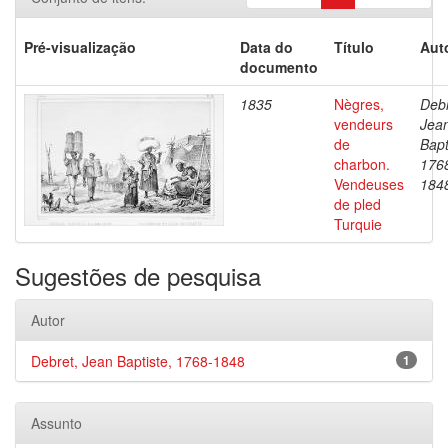
Pré-visualização
Data do
Título
Aut
documento
1835
Nègres,
Debr
vendeurs
Jea
de
Bapt
charbon.
176
Vendeuses
184
de pled
Turquie
Sugestões de pesquisa
Autor
Debret, Jean Baptiste, 1768-1848
1
Assunto