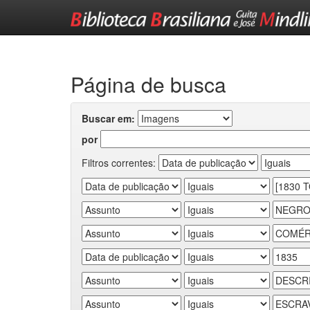
Skip
navigation
Página de busca
Buscar em:
por
Filtros correntes: