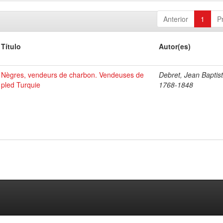
Anterior
1
P
Título
Autor(es)
Nègres, vendeurs de charbon. Vendeuses de
Debret, Jean Baptist
pled Turquie
1768-1848