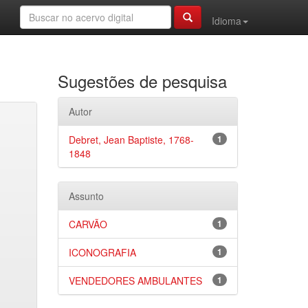
Idioma
Sugestões de pesquisa
Autor
Debret, Jean Baptiste, 1768-
1
1848
Assunto
CARVÃO
1
ICONOGRAFIA
1
VENDEDORES AMBULANTES
1