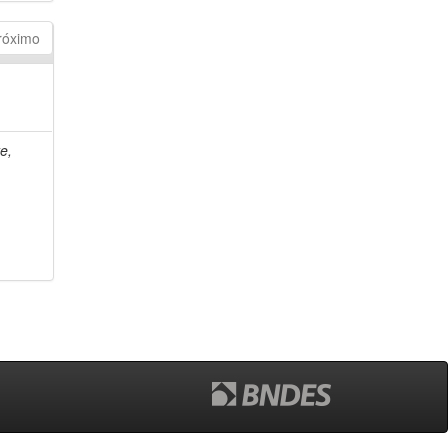
róximo
e,