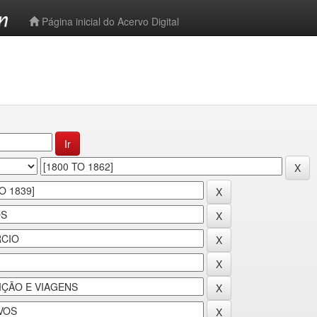
-->
Página inicial do Acervo Digital