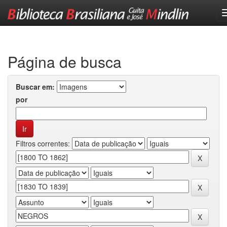
Skip
navigation
Página de busca
Buscar em:
por
Filtros correntes: