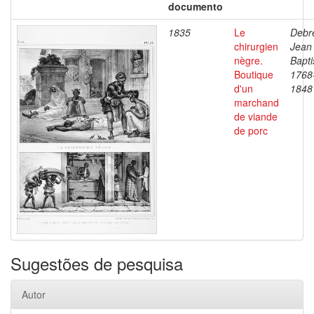
documento
1835
Le
Debre
chirurgien
Jean
nègre.
Bapti
Boutique
1768
d'un
1848
marchand
de viande
de porc
Sugestões de pesquisa
Autor