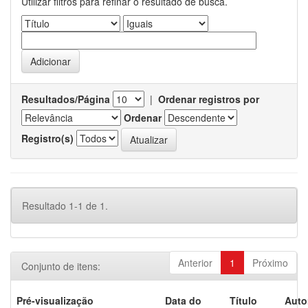
Utilizar filtros para refinar o resultado de busca.
Resultados/Página
|
Ordenar registros por
Ordenar
Registro(s)
Resultado 1-1 de 1.
Anterior
1
Próximo
Conjunto de itens:
Pré-visualização
Data do
Título
Auto