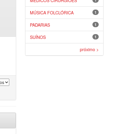
MÉDICOS CIRURGIÕES
1
MÚSICA FOLCLÓRICA
1
PADARIAS
1
SUÍNOS
1
próximo >