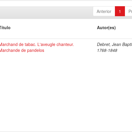
Anterior
1
P
Título
Autor(es)
Marchand de tabac. L'aveugle chanteur.
Debret, Jean Bapti
Marchande de pandelos
1768-1848