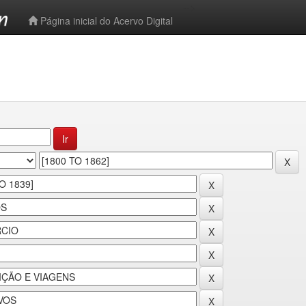
-->
Página inicial do Acervo Digital