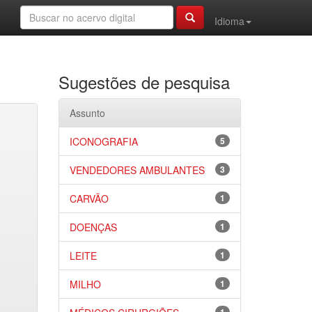
Idioma
Sugestões de pesquisa
Assunto
ICONOGRAFIA
5
VENDEDORES AMBULANTES
3
CARVÃO
1
DOENÇAS
1
LEITE
1
MILHO
1