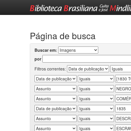
Skip
navigation
Página de busca
Buscar em:
por
Filtros correntes: