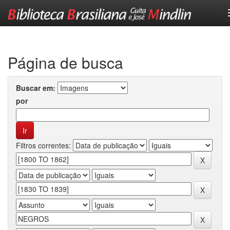
Skip
navigation
Página de busca
Buscar em:
por
Filtros correntes: