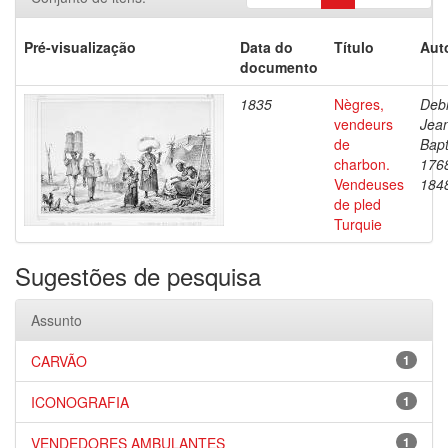
Pré-visualização
Data do
Título
Aut
documento
1835
Nègres,
Debr
vendeurs
Jea
de
Bapt
charbon.
176
Vendeuses
184
de pled
Turquie
Sugestões de pesquisa
Assunto
CARVÃO
1
ICONOGRAFIA
1
VENDEDORES AMBULANTES
1