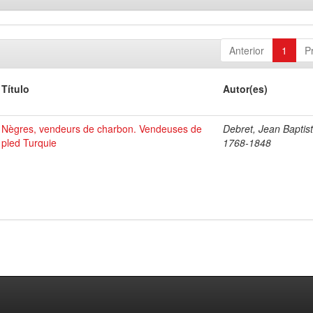
Anterior
1
P
Título
Autor(es)
Nègres, vendeurs de charbon. Vendeuses de
Debret, Jean Baptist
pled Turquie
1768-1848