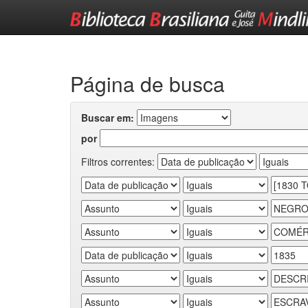
Skip
navigation
Página de busca
Buscar em:
por
Filtros correntes: