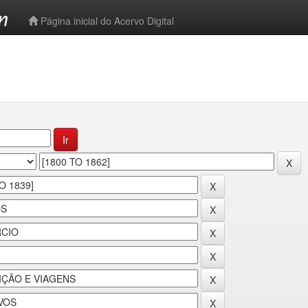
-->
Página inicial do Acervo Digital