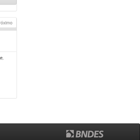
róximo
e,