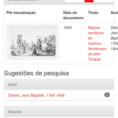
Pré-visualização
Data do
Título
Aut
documento
1835
Nègres,
Debr
vendeurs
Jea
de
Bapt
charbon.
176
Vendeuses
184
de pled
Turquie
Sugestões de pesquisa
Autor
Debret, Jean Baptiste, 1768-1848
1
Assunto