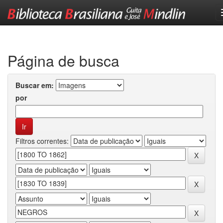
Skip
navigation
Página de busca
Buscar em:
por
Filtros correntes: