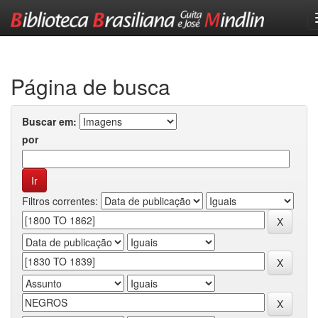
Skip
navigation
Página de busca
Buscar em:
por
Filtros correntes: