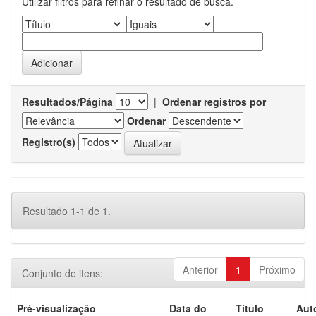
Utilizar filtros para refinar o resultado de busca.
Resultados/Página
|
Ordenar registros por
Ordenar
Registro(s)
Resultado 1-1 de 1.
Anterior
1
Próximo
Conjunto de itens:
Pré-visualização
Data do
Título
Aut