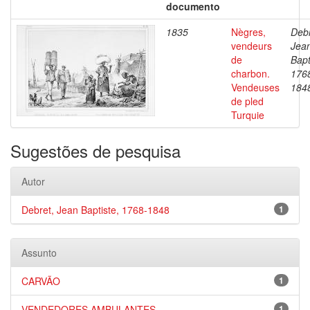
documento
1835
Nègres,
Debr
vendeurs
Jea
de
Bapt
charbon.
176
Vendeuses
184
de pled
Turquie
Sugestões de pesquisa
Autor
Debret, Jean Baptiste, 1768-1848
1
Assunto
CARVÃO
1
VENDEDORES AMBULANTES
1