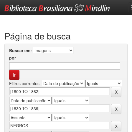
Skip
navigation
Página de busca
Buscar em:
por
Filtros correntes: