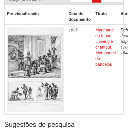
Pré-visualização
Data do
Título
Aut
documento
1835
Marchand
Deb
de tabac.
Jea
L'aveugle
Bapt
chanteur.
176
Marchande
184
de
pandelos
Sugestões de pesquisa