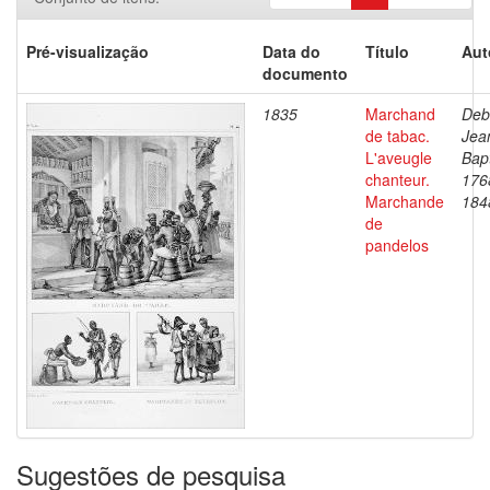
Pré-visualização
Data do
Título
Aut
documento
1835
Marchand
Deb
de tabac.
Jea
L'aveugle
Bapt
chanteur.
176
Marchande
184
de
pandelos
Sugestões de pesquisa