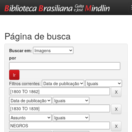
Skip
navigation
Página de busca
Buscar em:
por
Filtros correntes: