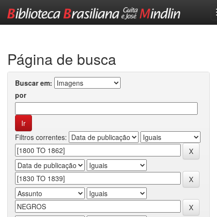
Skip
navigation
Página de busca
Buscar em:
por
Filtros correntes: