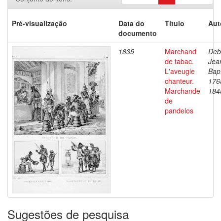
Pré-visualização
Data do
Título
Aut
documento
1835
Marchand
Deb
de tabac.
Jea
L'aveugle
Bapt
chanteur.
176
Marchande
184
de
pandelos
Sugestões de pesquisa