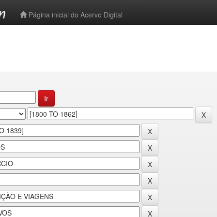
-->
Página inicial do Acervo Digital