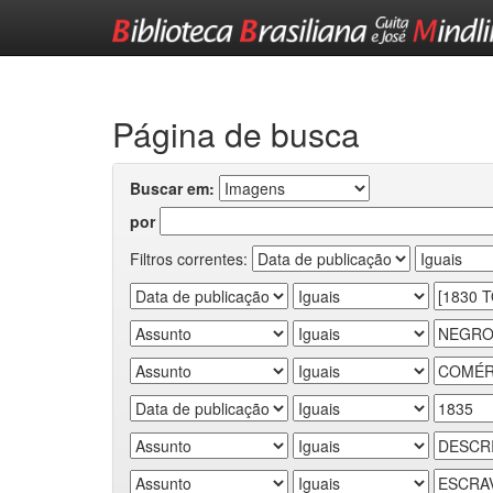
Skip
navigation
Página de busca
Buscar em:
por
Filtros correntes: