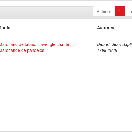
Anterior
1
P
Título
Autor(es)
Marchand de tabac. L'aveugle chanteur.
Debret, Jean Bapti
Marchande de pandelos
1768-1848