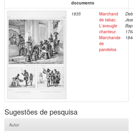
documento
1835
Marchand
Deb
de tabac.
Jea
L'aveugle
Bapt
chanteur.
176
Marchande
184
de
pandelos
Sugestões de pesquisa
Autor