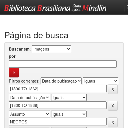
Skip
navigation
Página de busca
Buscar em:
por
Filtros correntes: