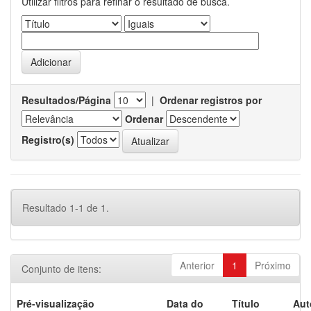
Utilizar filtros para refinar o resultado de busca.
Resultados/Página
|
Ordenar registros por
Ordenar
Registro(s)
Resultado 1-1 de 1.
Anterior
1
Próximo
Conjunto de itens:
Pré-visualização
Data do
Título
Aut