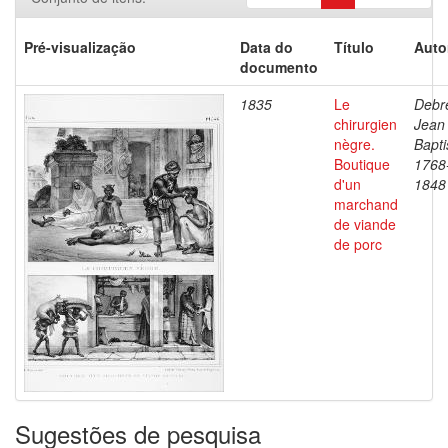
Pré-visualização
Data do
Título
Auto
documento
1835
Le
Debre
chirurgien
Jean
nègre.
Bapti
Boutique
1768
d'un
1848
marchand
de viande
de porc
Sugestões de pesquisa