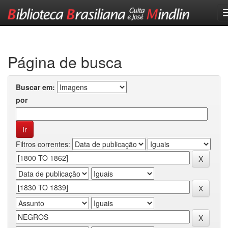
Skip
navigation
Página de busca
Buscar em:
por
Filtros correntes: