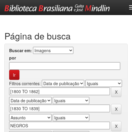
Skip
navigation
Página de busca
Buscar em:
por
Filtros correntes: