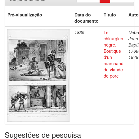
Pré-visualização
Data do
Título
Auto
documento
1835
Le
Debre
chirurgien
Jean
nègre.
Bapti
Boutique
1768
d'un
1848
marchand
de viande
de porc
Sugestões de pesquisa