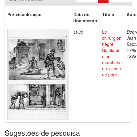
Pré-visualização
Data do
Título
Auto
documento
1835
Le
Debre
chirurgien
Jean
nègre.
Bapti
Boutique
1768
d'un
1848
marchand
de viande
de porc
Sugestões de pesquisa