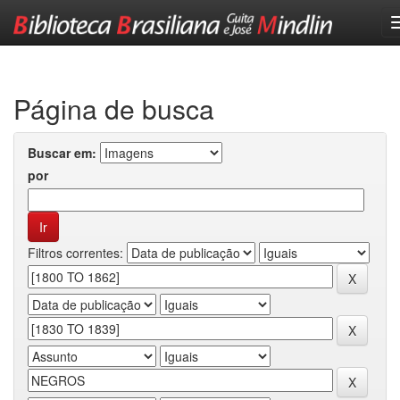
Skip
navigation
Página de busca
Buscar em:
por
Filtros correntes: