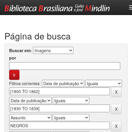
Skip
navigation
Página de busca
Buscar em:
por
Filtros correntes: