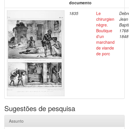
documento
1835
Le
Debre
chirurgien
Jean
nègre.
Bapti
Boutique
1768
d'un
1848
marchand
de viande
de porc
Sugestões de pesquisa
Assunto