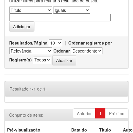
Utilizar filtros para refinar o resultado de busca.
Resultados/Página
|
Ordenar registros por
Ordenar
Registro(s)
Resultado 1-1 de 1.
Anterior
1
Próximo
Conjunto de itens:
Pré-visualização
Data do
Título
Auto