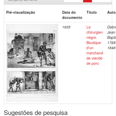
Pré-visualização
Data do
Título
Auto
documento
1835
Le
Debre
chirurgien
Jean
nègre.
Bapti
Boutique
1768
d'un
1848
marchand
de viande
de porc
Sugestões de pesquisa