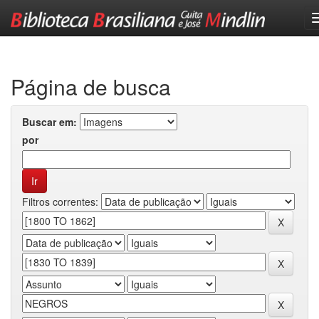
Skip
navigation
Página de busca
Buscar em:
por
Filtros correntes: