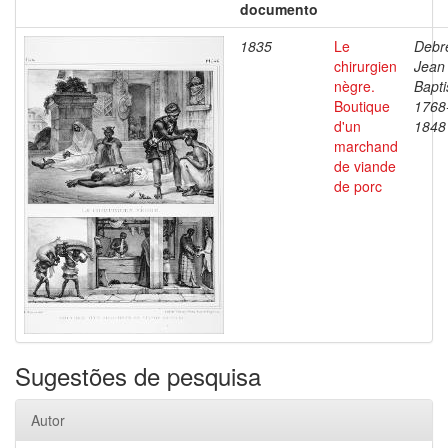
documento
1835
Le
Debre
chirurgien
Jean
nègre.
Bapti
Boutique
1768
d'un
1848
marchand
de viande
de porc
Sugestões de pesquisa
Autor