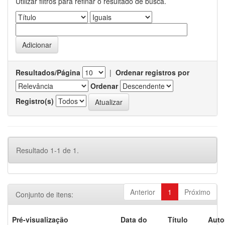
Utilizar filtros para refinar o resultado de busca.
Resultados/Página
|
Ordenar registros por
Ordenar
Registro(s)
Resultado 1-1 de 1.
Anterior
1
Próximo
Conjunto de itens:
Pré-visualização
Data do
Título
Auto