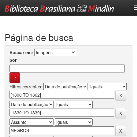
Skip
navigation
Página de busca
Buscar em:
por
Filtros correntes: