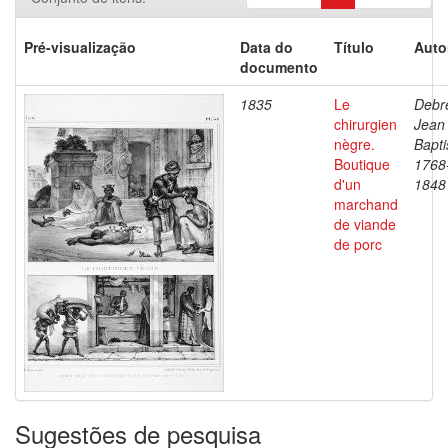
Pré-visualização
Data do
Título
Auto
documento
1835
Le
Debre
chirurgien
Jean
nègre.
Bapti
Boutique
1768
d'un
1848
marchand
de viande
de porc
Sugestões de pesquisa