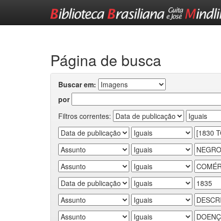
Skip
navigation
Página de busca
Buscar em:
por
Filtros correntes: