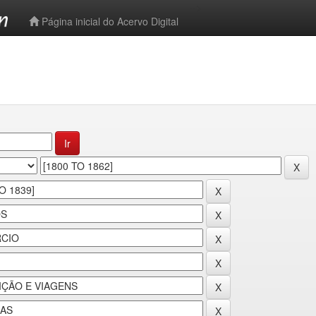
-->
Página inicial do Acervo Digital