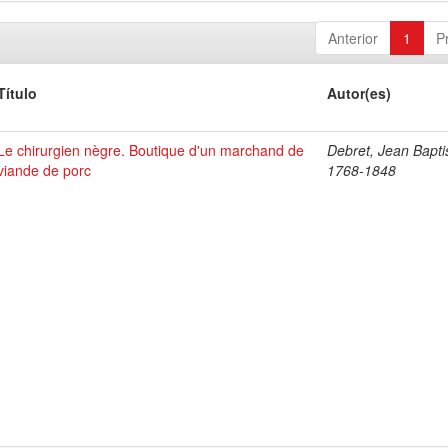
Anterior
1
P
Título
Autor(es)
Le chirurgien nègre. Boutique d'un marchand de
Debret, Jean Bapti
viande de porc
1768-1848