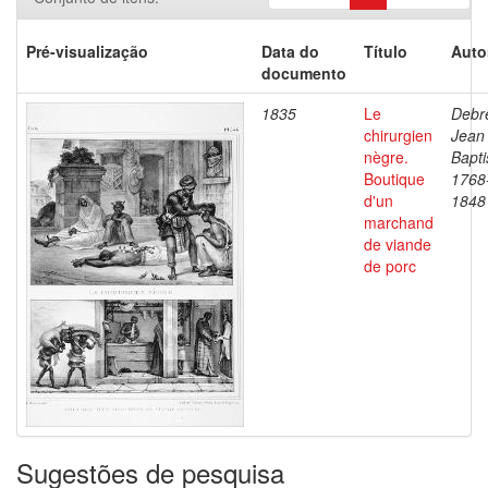
Pré-visualização
Data do
Título
Auto
documento
1835
Le
Debre
chirurgien
Jean
nègre.
Bapti
Boutique
1768
d'un
1848
marchand
de viande
de porc
Sugestões de pesquisa