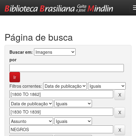
Skip
navigation
Página de busca
Buscar em:
por
Filtros correntes: