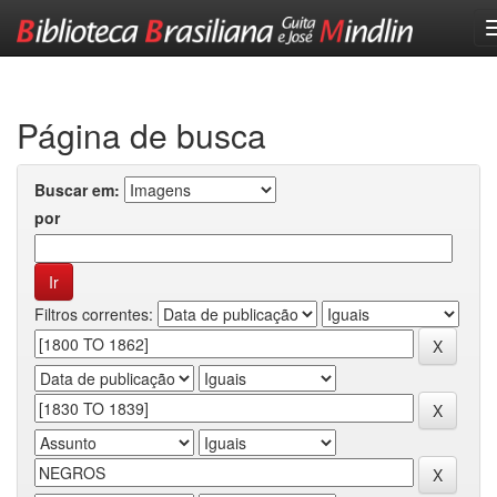
Skip
navigation
Página de busca
Buscar em:
por
Filtros correntes: