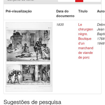
Pré-visualização
Data do
Título
Auto
documento
1835
Le
Debre
chirurgien
Jean
nègre.
Bapti
Boutique
1768
d'un
1848
marchand
de viande
de porc
Sugestões de pesquisa