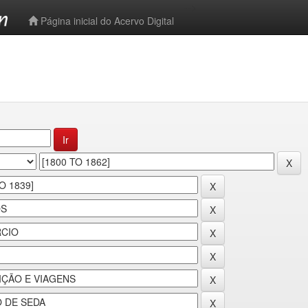
-->
Página inicial do Acervo Digital