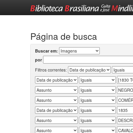
Skip
navigation
Página de busca
Buscar em:
por
Filtros correntes: