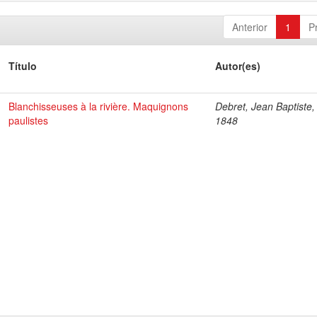
Anterior
1
P
Título
Autor(es)
Blanchisseuses à la rivière. Maquignons
Debret, Jean Baptiste,
paulistes
1848