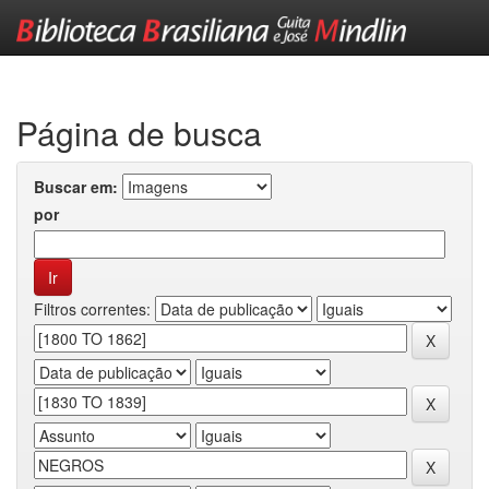
Skip
navigation
Página de busca
Buscar em:
por
Filtros correntes: