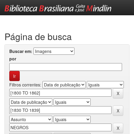
Skip
navigation
Página de busca
Buscar em:
por
Filtros correntes: