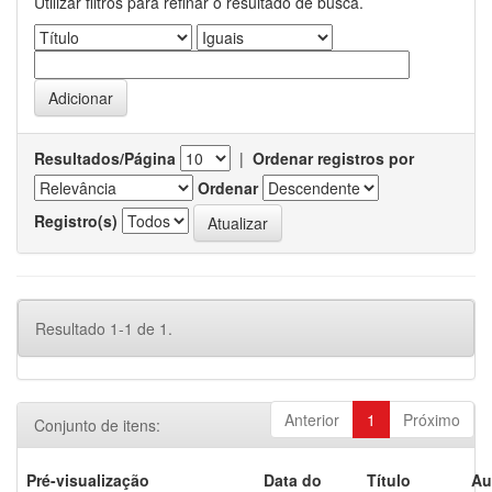
Utilizar filtros para refinar o resultado de busca.
Resultados/Página
|
Ordenar registros por
Ordenar
Registro(s)
Resultado 1-1 de 1.
Anterior
1
Próximo
Conjunto de itens:
Pré-visualização
Data do
Título
Au