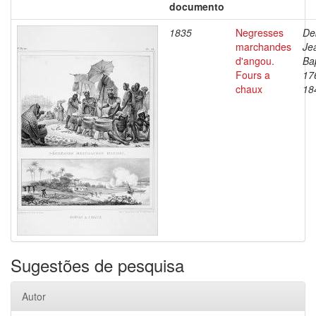
documento
1835
Negresses
De
marchandes
Je
d'angou.
Bap
Fours a
17
chaux
18
Sugestões de pesquisa
Autor