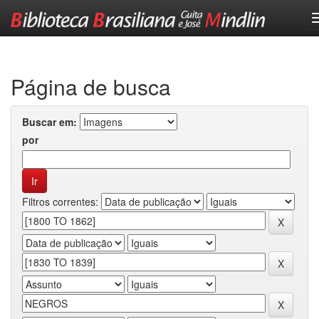
Skip
navigation
Página de busca
Buscar em:
por
Filtros correntes: