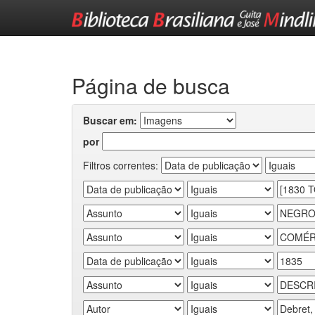
Skip
navigation
Página de busca
Buscar em:
por
Filtros correntes: