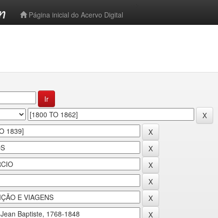
-->
Página inicial do Acervo Digital