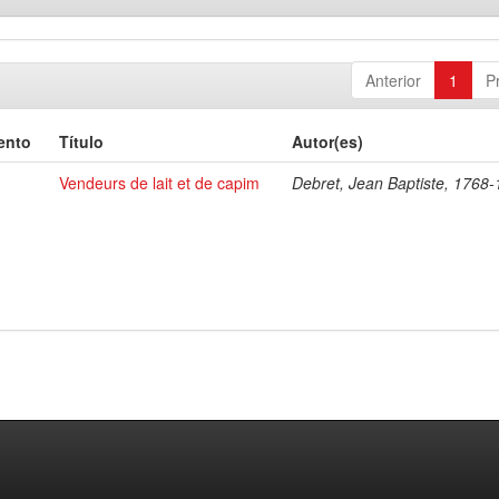
Anterior
1
P
ento
Título
Autor(es)
Vendeurs de lait et de capim
Debret, Jean Baptiste, 1768