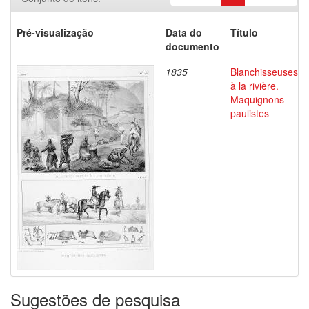
Pré-visualização
Data do
Título
documento
1835
Blanchisseuses
à la rivière.
Maquignons
paulistes
Sugestões de pesquisa