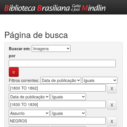
Skip
navigation
Página de busca
Buscar em:
por
Filtros correntes: