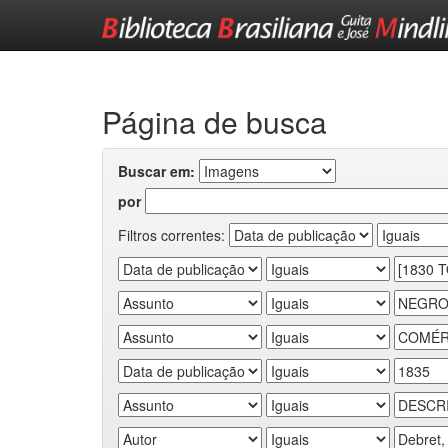
Skip
navigation
Página de busca
Buscar em:
por
Filtros correntes: