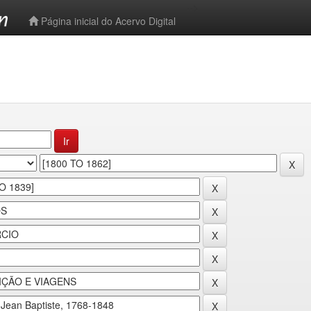
-->
Página inicial do Acervo Digital