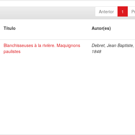
Anterior
1
P
Título
Autor(es)
Blanchisseuses à la rivière. Maquignons
Debret, Jean Baptiste,
paulistes
1848