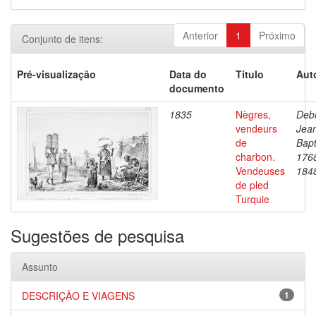
Anterior
1
Próximo
Conjunto de itens:
Pré-visualização
Data do
Título
Aut
documento
1835
Nègres,
Debr
vendeurs
Jea
de
Bapt
charbon.
176
Vendeuses
184
de pled
Turquie
Sugestões de pesquisa
Assunto
DESCRIÇÃO E VIAGENS
1