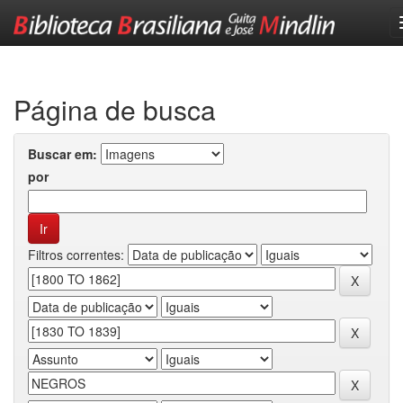
Skip
navigation
Página de busca
Buscar em:
por
Filtros correntes: