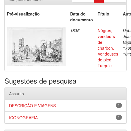
Pré-visualização
Data do
Título
Aut
documento
1835
Nègres,
Debr
vendeurs
Jea
de
Bapt
charbon.
176
Vendeuses
184
de pled
Turquie
Sugestões de pesquisa
Assunto
DESCRIÇÃO E VIAGENS
1
ICONOGRAFIA
1