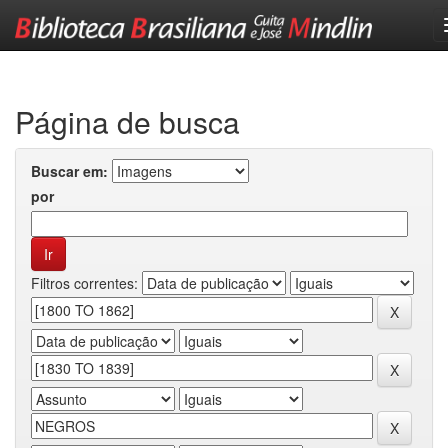
Skip
navigation
Página de busca
Buscar em:
por
Filtros correntes: