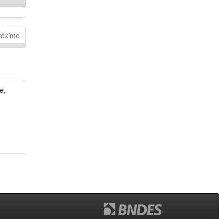
róximo
e,