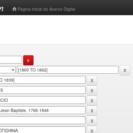
-->
Página inicial do Acervo Digital