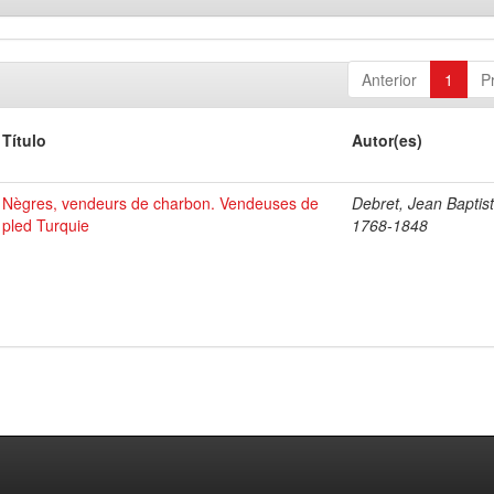
Anterior
1
P
Título
Autor(es)
Nègres, vendeurs de charbon. Vendeuses de
Debret, Jean Baptist
pled Turquie
1768-1848