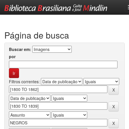
Skip
navigation
Página de busca
Buscar em:
por
Filtros correntes: