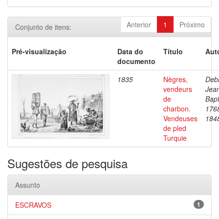
Anterior
1
Próximo
Conjunto de itens:
Pré-visualização
Data do
Título
Aut
documento
1835
Nègres,
Debr
vendeurs
Jea
de
Bapt
charbon.
176
Vendeuses
184
de pled
Turquie
Sugestões de pesquisa
Assunto
ESCRAVOS
1