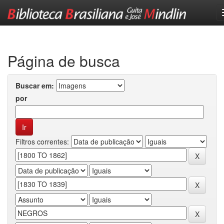
Skip
navigation
Página de busca
Buscar em:
por
Filtros correntes: