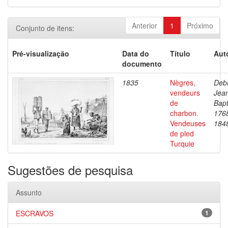
Anterior
1
Próximo
Conjunto de itens:
Pré-visualização
Data do
Título
Aut
documento
1835
Nègres,
Debr
vendeurs
Jea
de
Bapt
charbon.
176
Vendeuses
184
de pled
Turquie
Sugestões de pesquisa
Assunto
ESCRAVOS
1