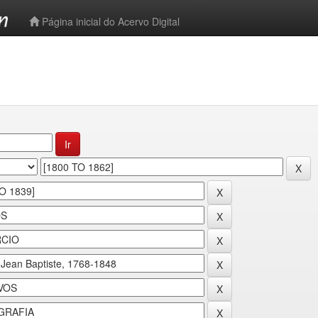
-->
Página inicial do Acervo Digital