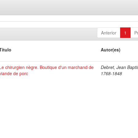
Anterior
1
P
Título
Autor(es)
Le chirurgien nègre. Boutique d'un marchand de
Debret, Jean Bapti
viande de porc
1768-1848