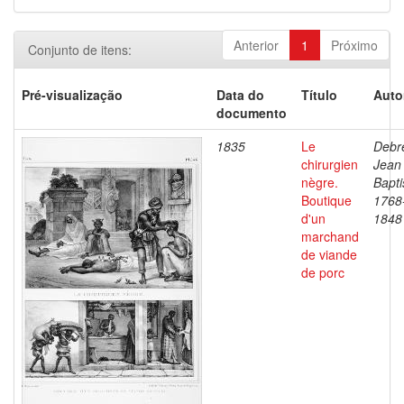
Anterior
1
Próximo
Conjunto de itens:
Pré-visualização
Data do
Título
Auto
documento
1835
Le
Debre
chirurgien
Jean
nègre.
Bapti
Boutique
1768
d'un
1848
marchand
de viande
de porc