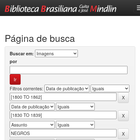
Skip
navigation
Página de busca
Buscar em:
por
Filtros correntes: