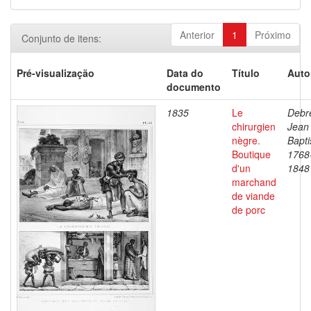
Anterior
1
Próximo
Conjunto de itens:
Pré-visualização
Data do
Título
Auto
documento
1835
Le
Debre
chirurgien
Jean
nègre.
Bapti
Boutique
1768
d'un
1848
marchand
de viande
de porc