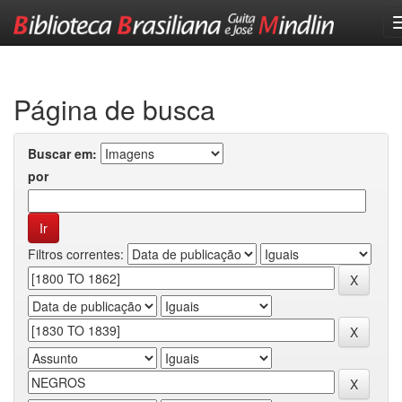
Skip
navigation
Página de busca
Buscar em:
por
Filtros correntes: