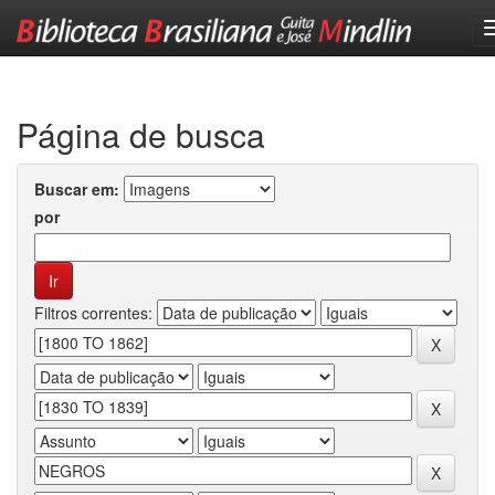
Skip
navigation
Página de busca
Buscar em:
por
Filtros correntes: