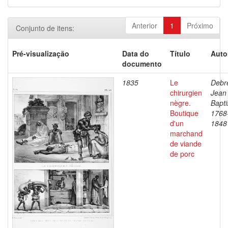
Anterior
1
Próximo
Conjunto de itens:
Pré-visualização
Data do
Título
Auto
documento
1835
Le
Debre
chirurgien
Jean
nègre.
Bapti
Boutique
1768
d'un
1848
marchand
de viande
de porc